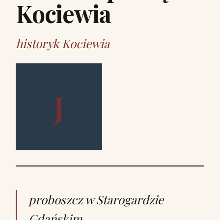
Kociewia
historyk Kociewia
J
proboszcz w Starogardzie
Gdańskim