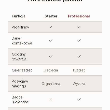
Funkcja
Starter
Professional
Pre
Profil firmy
Dane
kontaktowe
Godziny
otwarcia
Galeria zdjec
3 zdjecia
15 zdjec
Bez 
Pozycja w
Organiczna
Wyzsza
Najw
rankingu
Badge
"Polecane"