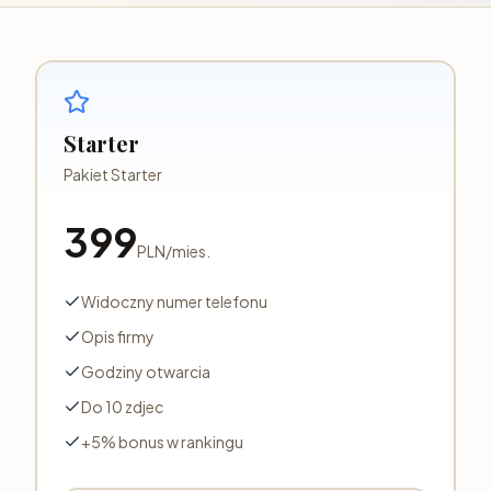
Starter
Pakiet Starter
399
PLN
/
mies.
Widoczny numer telefonu
Opis firmy
Godziny otwarcia
Do 10 zdjec
+5% bonus w rankingu