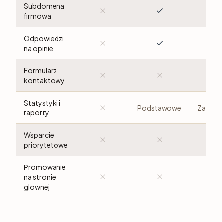
Subdomena
firmowa
Odpowiedzi
na opinie
Formularz
kontaktowy
Statystyki i
Podstawowe
Zaawa
raporty
Wsparcie
priorytetowe
Promowanie
na stronie
glownej