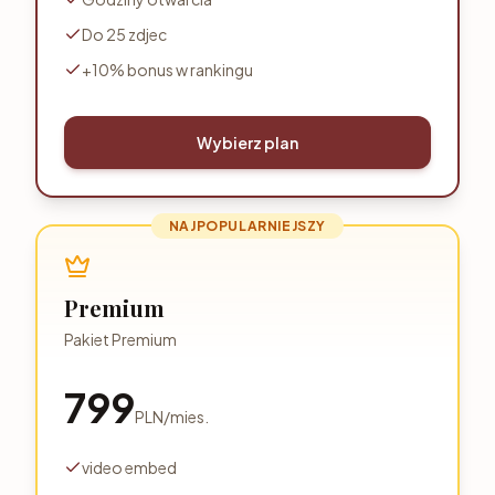
Do 25 zdjec
+10% bonus w rankingu
Wybierz plan
NAJPOPULARNIEJSZY
Premium
Pakiet Premium
799
PLN
/
mies.
video embed