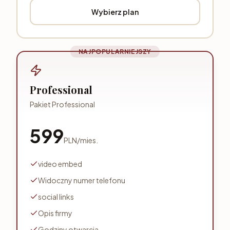
Wybierz plan
NAJPOPULARNIEJSZY
Professional
Pakiet Professional
599
PLN
/
mies.
video embed
Widoczny numer telefonu
social links
Opis firmy
Godziny otwarcia