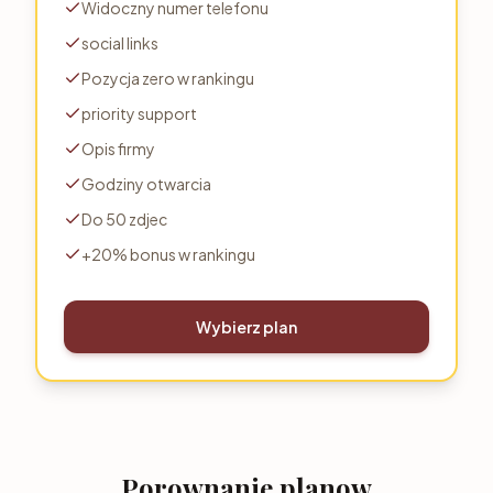
Widoczny numer telefonu
social links
Pozycja zero w rankingu
priority support
Opis firmy
Godziny otwarcia
Do 50 zdjec
+20% bonus w rankingu
Wybierz plan
Porownanie planow