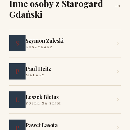
Inne osoby z Starogard
04
Gdański
Szymon Zaleski
S
KOSZYKARZ
Paul Heitz
P
MALARZ
Leszek Bletas
L
POSEŁ NA SEJM
Paweł Lasota
P