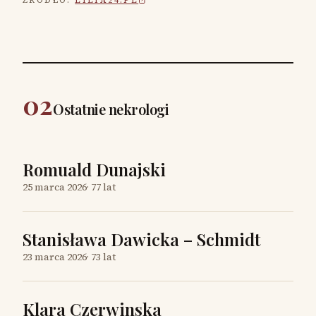
ŹRÓDŁO:
LILIA24.PL
02
Ostatnie nekrologi
Romuald Dunajski
25 marca 2026
·
77 lat
Stanisława Dawicka – Schmidt
23 marca 2026
·
73 lat
Klara Czerwinska