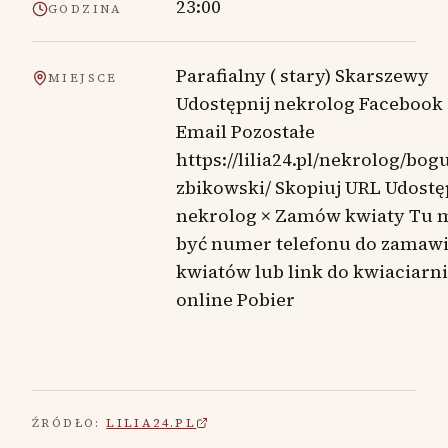
23:00
GODZINA
Parafialny ( stary) Skarszewy
MIEJSCE
Udostępnij nekrolog Facebook
Email Pozostałe
https://lilia24.pl/nekrolog/bog
zbikowski/ Skopiuj URL Udostę
nekrolog × Zamów kwiaty Tu 
być numer telefonu do zamaw
kwiatów lub link do kwiaciarni
online Pobier
ŹRÓDŁO:
LILIA24.PL