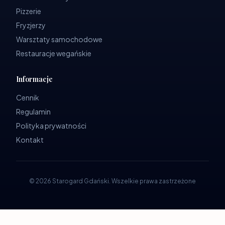
Pizzerie
Fryzjerzy
Warsztaty samochodowe
Restauracje wegańskie
Informacje
Cennik
Regulamin
Polityka prywatności
Kontakt
©
2026
Starogard Gdański
.
Wszelkie prawa zastrzeżone