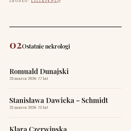
ŹRÓDŁO:
LILIA24.PL
02
Ostatnie nekrologi
Romuald Dunajski
25 marca 2026
·
77 lat
Stanisława Dawicka – Schmidt
23 marca 2026
·
73 lat
Klara Czerwinska