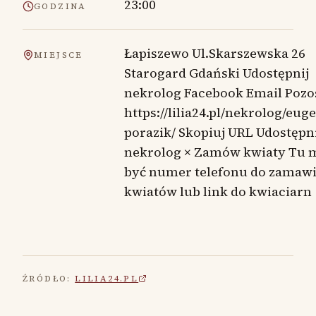
23:00
GODZINA
Łapiszewo Ul.Skarszewska 26
MIEJSCE
Starogard Gdański Udostępnij
nekrolog Facebook Email Pozo
https://lilia24.pl/nekrolog/eug
porazik/ Skopiuj URL Udostępni
nekrolog × Zamów kwiaty Tu 
być numer telefonu do zamaw
kwiatów lub link do kwiaciarn
ŹRÓDŁO:
LILIA24.PL