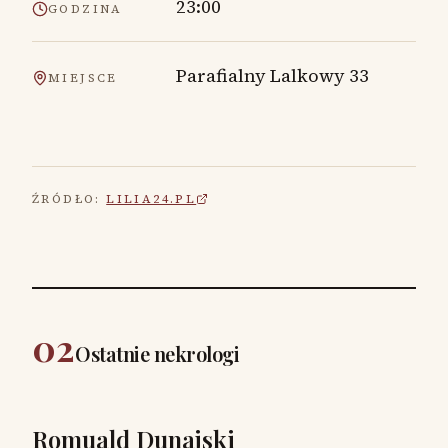
23:00
GODZINA
Parafialny Lalkowy 33
MIEJSCE
ŹRÓDŁO:
LILIA24.PL
02
Ostatnie nekrologi
Romuald Dunajski