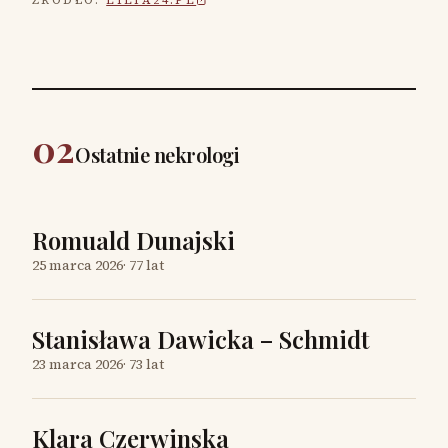
ŹRÓDŁO:
LILIA24.PL
02
Ostatnie nekrologi
Romuald Dunajski
25 marca 2026
·
77 lat
Stanisława Dawicka – Schmidt
23 marca 2026
·
73 lat
Klara Czerwinska