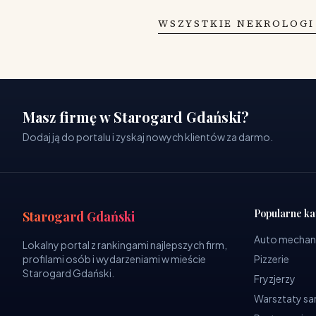
WSZYSTKIE NEKROLOGI
Masz firmę w Starogard Gdański?
Dodaj ją do portalu i zyskaj nowych klientów za darmo.
Popularne ka
Starogard Gdański
Auto mechan
Lokalny portal z rankingami najlepszych firm,
profilami osób i wydarzeniami w mieście
Pizzerie
Starogard Gdański.
Fryzjerzy
Warsztaty 