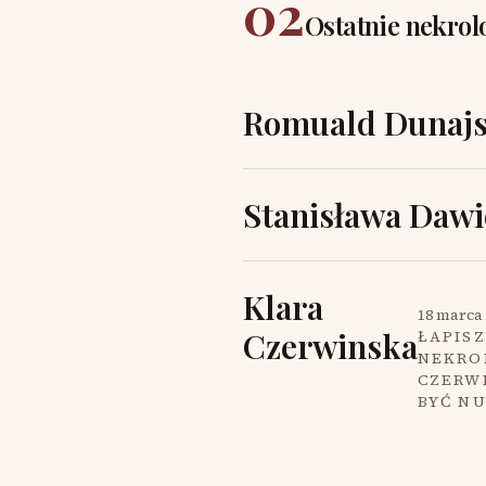
02
Ostatnie nekrol
Romuald Dunajs
Stanisława Dawi
Klara
18 marca 
Czerwinska
ŁAPISZ
NEKROL
CZERW
BYĆ N