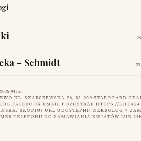
ogi
ki
25
cka – Schmidt
23
2026
·
94 lat
EWO UL. SKARSZEWSKA 26, 83-200 STAROGARD GDA
OG FACEBOOK EMAIL POZOSTAŁE HTTPS://LILIA24
INSKA/ SKOPIUJ URL UDOSTĘPNIJ NEKROLOG × ZA
UMER TELEFONU DO ZAMAWIANIA KWIATÓW LUB LI