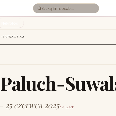
Nekrologi
H-SUWALSKA
 Paluch-Suwal
 — 25 czerwca 2025
79 LAT