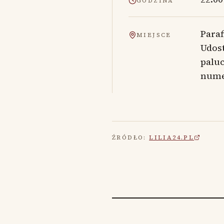
GODZINA
Paraf
MIEJSCE
Udost
palu
nume
ŹRÓDŁO:
LILIA24.PL