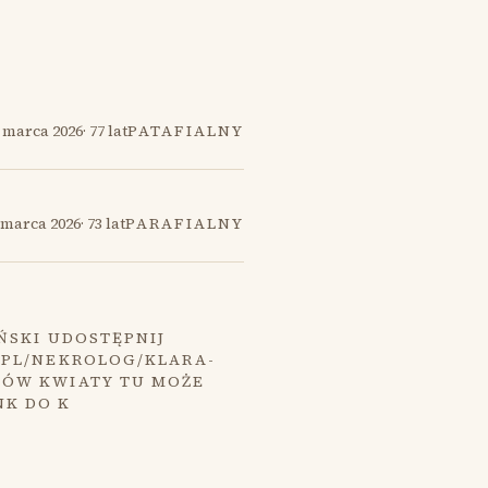
 marca 2026
·
77 lat
PATAFIALNY
 marca 2026
·
73 lat
PARAFIALNY
ŃSKI UDOSTĘPNIJ
.PL/NEKROLOG/KLARA-
MÓW KWIATY TU MOŻE
NK DO K