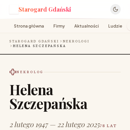
Starogard Gdański
S
Strona główna
Firmy
Aktualności
Ludzie
STAROGARD GDAŃSKI
NEKROLOGI
HELENA SZCZEPAŃSKA
NEKROLOG
Helena
Szczepańska
2 lutego 1947 — 22 lutego 2025
78 LAT