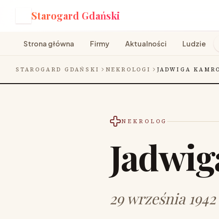
Starogard Gdański
S
Strona główna
Firmy
Aktualności
Ludzie
STAROGARD GDAŃSKI
NEKROLOGI
JADWIGA KAMR
NEKROLOG
Jadwi
29 września 1942