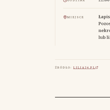
GODZINA
Łapi
MIEJSCE
Pozos
nekr
lub l
ŹRÓDŁO:
LILIA24.PL