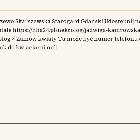
szewo Skarszewska Starogard Gdański Udostępnij n
tałe https://lilia24.pl/nekrolog/jadwiga-kamrowska
olog × Zamów kwiaty Tu może być numer telefonu
ink do kwiaciarni onli