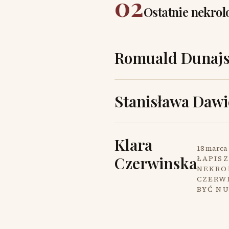
02
Ostatnie nekrol
Romuald Dunajs
Stanisława Dawi
Klara
18 marca 
Czerwinska
ŁAPISZ
NEKROL
CZERW
BYĆ N