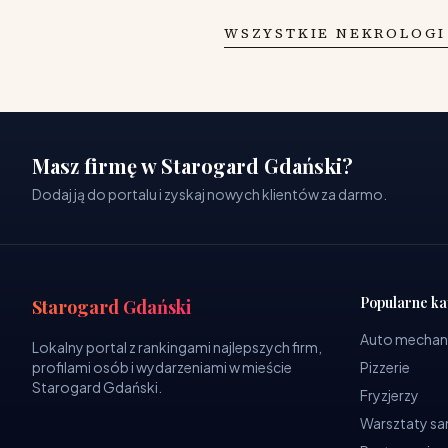
WSZYSTKIE NEKROLOGI
Masz firmę w Starogard Gdański?
Dodaj ją do portalu i zyskaj nowych klientów za darmo.
Popularne ka
Starogard Gdański
Auto mechan
Lokalny portal z rankingami najlepszych firm,
profilami osób i wydarzeniami w mieście
Pizzerie
Starogard Gdański.
Fryzjerzy
Warsztaty 