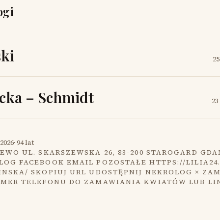
ogi
ki
25
cka – Schmidt
23
2026
·
94 lat
EWO UL. SKARSZEWSKA 26, 83-200 STAROGARD GDA
OG FACEBOOK EMAIL POZOSTAŁE HTTPS://LILIA24
INSKA/ SKOPIUJ URL UDOSTĘPNIJ NEKROLOG × ZA
UMER TELEFONU DO ZAMAWIANIA KWIATÓW LUB LI