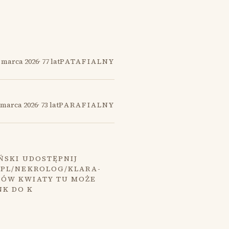
 marca 2026
·
77 lat
PATAFIALNY
 marca 2026
·
73 lat
PARAFIALNY
ŃSKI UDOSTĘPNIJ
.PL/NEKROLOG/KLARA-
MÓW KWIATY TU MOŻE
NK DO K