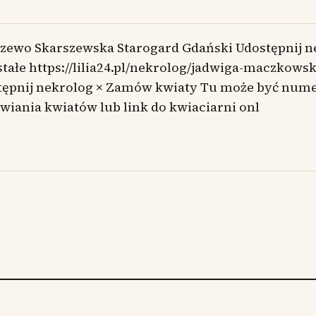
szewo Skarszewska Starogard Gdański Udostępnij n
tałe https://lilia24.pl/nekrolog/jadwiga-maczkows
tępnij nekrolog × Zamów kwiaty Tu może być nume
iania kwiatów lub link do kwiaciarni onl