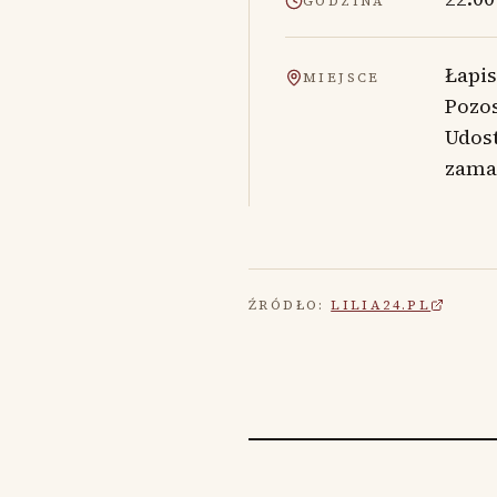
GODZINA
Łapi
MIEJSCE
Pozos
Udos
zamaw
ŹRÓDŁO:
LILIA24.PL