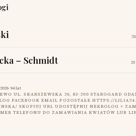
ogi
ki
25
cka – Schmidt
23
2026
·
94 lat
EWO UL. SKARSZEWSKA 26, 83-200 STAROGARD GDA
OG FACEBOOK EMAIL POZOSTAŁE HTTPS://LILIA24
INSKA/ SKOPIUJ URL UDOSTĘPNIJ NEKROLOG × ZA
UMER TELEFONU DO ZAMAWIANIA KWIATÓW LUB LI