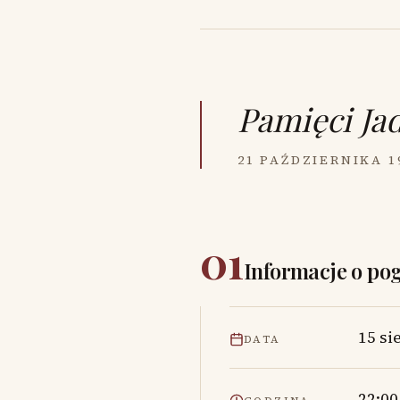
Pamięci
Ja
21 PAŹDZIERNIKA 19
01
Informacje o po
15 si
DATA
22:00