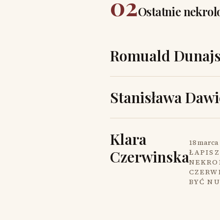
02
Ostatnie nekrol
Romuald Dunajs
Stanisława Dawi
Klara
18 marca 
Czerwinska
ŁAPISZ
NEKROL
CZERW
BYĆ N