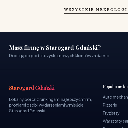
WSZYSTKIE NEKROLOGI
Masz firmę w Starogard Gdański?
Dodaj ją do portalu i zyskaj nowych klientów za darmo.
Popularne ka
Starogard Gdański
Auto mechan
Lokalny portal z rankingami najlepszych firm,
profilami osób i wydarzeniami w mieście
Pizzerie
Starogard Gdański.
Fryzjerzy
Warsztaty 