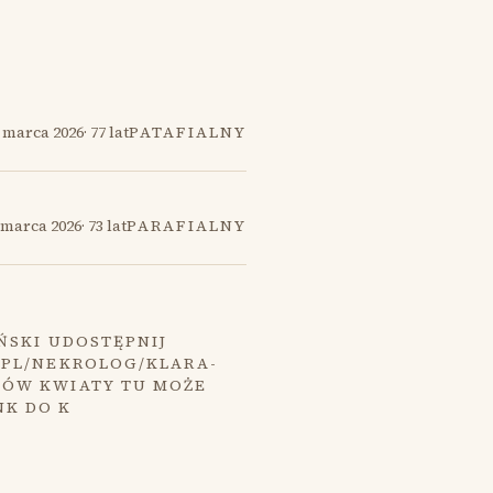
 marca 2026
·
77 lat
PATAFIALNY
 marca 2026
·
73 lat
PARAFIALNY
ŃSKI UDOSTĘPNIJ
.PL/NEKROLOG/KLARA-
MÓW KWIATY TU MOŻE
NK DO K