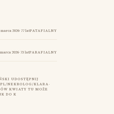
 marca 2026
·
77 lat
PATAFIALNY
 marca 2026
·
73 lat
PARAFIALNY
ŃSKI UDOSTĘPNIJ
.PL/NEKROLOG/KLARA-
MÓW KWIATY TU MOŻE
NK DO K