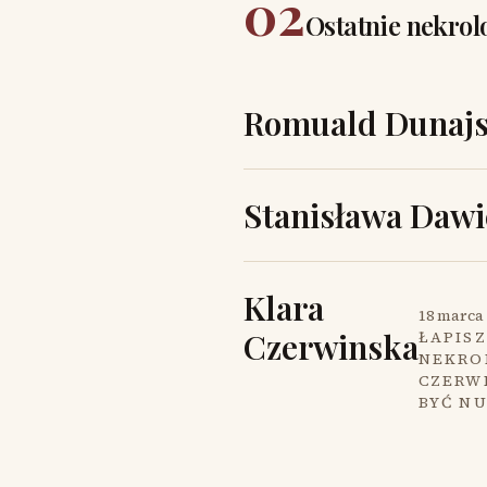
02
Ostatnie nekrol
Romuald Dunajs
Stanisława Dawi
Klara
18 marca 
Czerwinska
ŁAPISZ
NEKROL
CZERW
BYĆ N