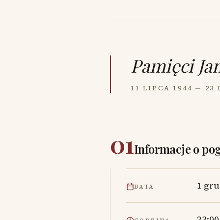
Pamięci
Ja
11 LIPCA 1944 — 23
01
Informacje o po
1 gru
DATA
23:00