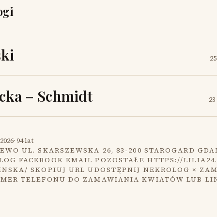
ogi
ki
25
cka – Schmidt
23
2026
·
94 lat
EWO UL. SKARSZEWSKA 26, 83-200 STAROGARD GDA
OG FACEBOOK EMAIL POZOSTAŁE HTTPS://LILIA24
INSKA/ SKOPIUJ URL UDOSTĘPNIJ NEKROLOG × ZA
UMER TELEFONU DO ZAMAWIANIA KWIATÓW LUB LI