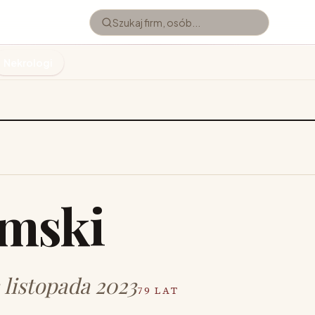
Nekrologi
omski
3 listopada 2023
79 LAT