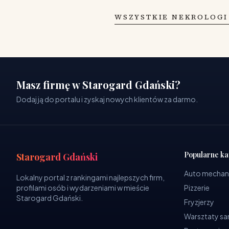
WSZYSTKIE NEKROLOGI
Masz firmę w Starogard Gdański?
Dodaj ją do portalu i zyskaj nowych klientów za darmo.
Popularne ka
Starogard Gdański
Auto mechan
Lokalny portal z rankingami najlepszych firm,
profilami osób i wydarzeniami w mieście
Pizzerie
Starogard Gdański.
Fryzjerzy
Warsztaty 