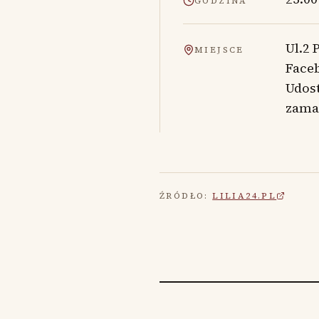
GODZINA
Ul.2 
MIEJSCE
Faceb
Udos
zama
ŹRÓDŁO:
LILIA24.PL