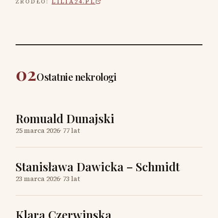
ŹRÓDŁO:
LILIA24.PL
02
Ostatnie nekrologi
Romuald Dunajski
25 marca 2026
·
77 lat
Stanisława Dawicka – Schmidt
23 marca 2026
·
73 lat
Klara Czerwinska