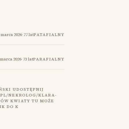
 marca 2026
·
77 lat
PATAFIALNY
 marca 2026
·
73 lat
PARAFIALNY
ŃSKI UDOSTĘPNIJ
.PL/NEKROLOG/KLARA-
MÓW KWIATY TU MOŻE
NK DO K