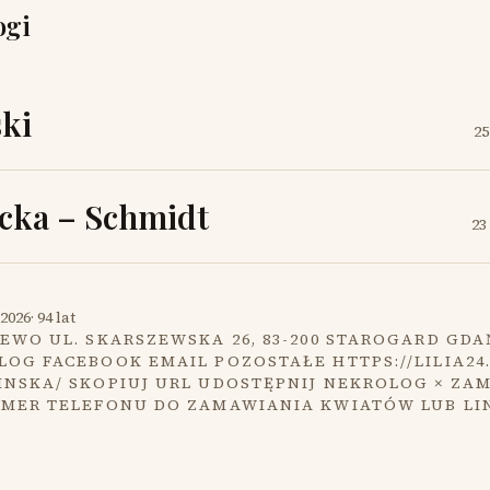
ogi
ki
25
cka – Schmidt
23
2026
·
94 lat
EWO UL. SKARSZEWSKA 26, 83-200 STAROGARD GDA
OG FACEBOOK EMAIL POZOSTAŁE HTTPS://LILIA24
INSKA/ SKOPIUJ URL UDOSTĘPNIJ NEKROLOG × ZA
UMER TELEFONU DO ZAMAWIANIA KWIATÓW LUB LI