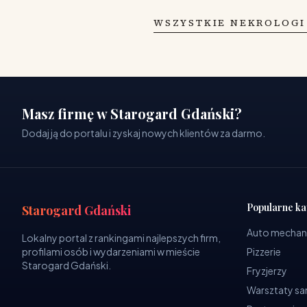
WSZYSTKIE NEKROLOGI
Masz firmę w Starogard Gdański?
Dodaj ją do portalu i zyskaj nowych klientów za darmo.
Popularne ka
Starogard Gdański
Auto mechan
Lokalny portal z rankingami najlepszych firm,
profilami osób i wydarzeniami w mieście
Pizzerie
Starogard Gdański.
Fryzjerzy
Warsztaty 