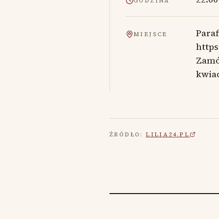
GODZINA
Paraf
MIEJSCE
https
Zamó
kwia
ŹRÓDŁO:
LILIA24.PL