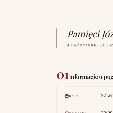
Pamięci
Jó
4 PAŹDZIERNIKA 19
01
Informacje o po
27 wr
DATA
22:00