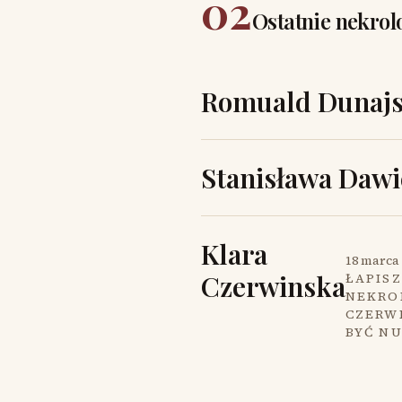
02
Ostatnie nekrol
Romuald Dunajs
Stanisława Dawi
Klara
18 marca 
Czerwinska
ŁAPISZ
NEKROL
CZERW
BYĆ N