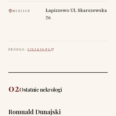
Łapiszewo Ul. Skarszewska
MIEJSCE
26
ŹRÓDŁO:
LILIA24.PL
02
Ostatnie nekrologi
Romuald Dunajski