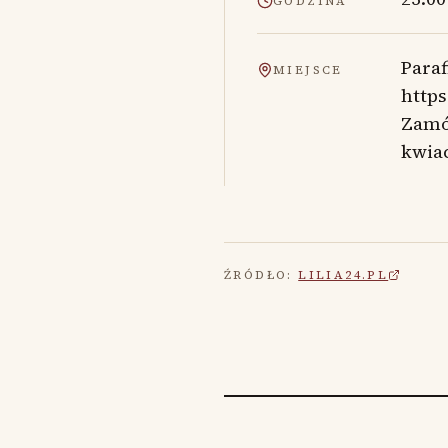
GODZINA
Paraf
MIEJSCE
https
Zamó
kwia
ŹRÓDŁO:
LILIA24.PL