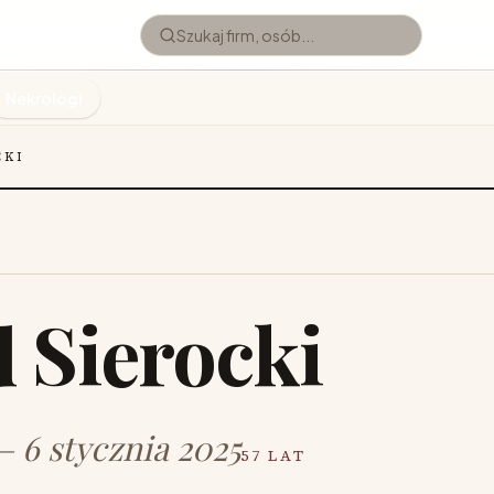
Nekrologi
CKI
 Sierocki
— 6 stycznia 2025
57 LAT