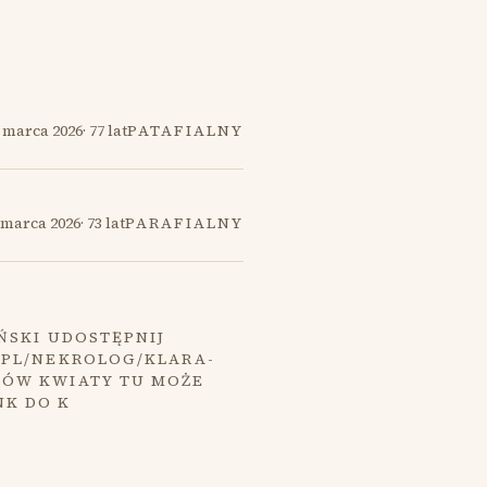
 marca 2026
·
77 lat
PATAFIALNY
 marca 2026
·
73 lat
PARAFIALNY
ŃSKI UDOSTĘPNIJ
.PL/NEKROLOG/KLARA-
MÓW KWIATY TU MOŻE
NK DO K