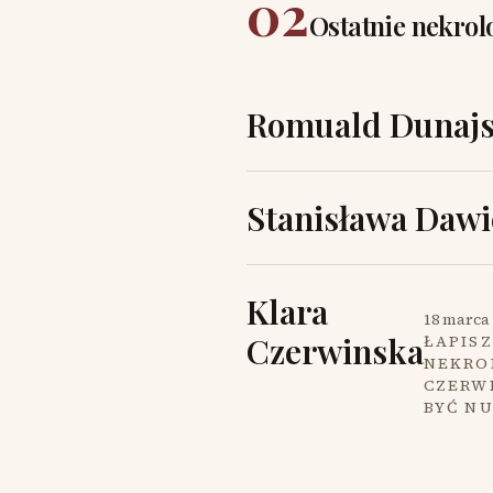
02
Ostatnie nekrol
Romuald Dunajs
Stanisława Dawi
Klara
18 marca 
Czerwinska
ŁAPISZ
NEKROL
CZERW
BYĆ N