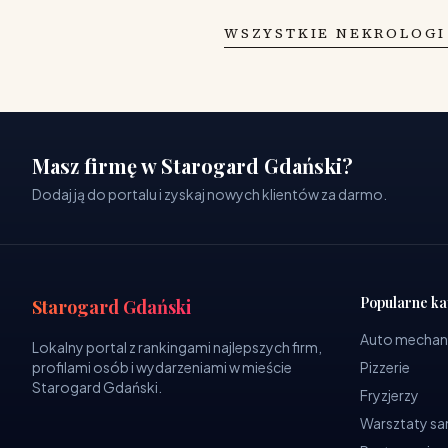
WSZYSTKIE NEKROLOGI
Masz firmę w Starogard Gdański?
Dodaj ją do portalu i zyskaj nowych klientów za darmo.
Popularne ka
Starogard Gdański
Auto mechan
Lokalny portal z rankingami najlepszych firm,
profilami osób i wydarzeniami w mieście
Pizzerie
Starogard Gdański.
Fryzjerzy
Warsztaty 