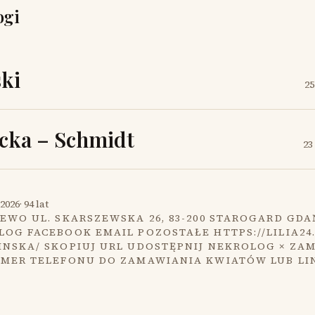
ogi
ki
25
cka – Schmidt
23
2026
·
94 lat
EWO UL. SKARSZEWSKA 26, 83-200 STAROGARD GDA
OG FACEBOOK EMAIL POZOSTAŁE HTTPS://LILIA24
INSKA/ SKOPIUJ URL UDOSTĘPNIJ NEKROLOG × ZA
UMER TELEFONU DO ZAMAWIANIA KWIATÓW LUB LI