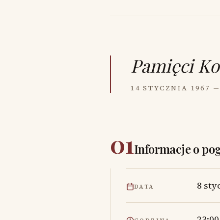
Pamięci
Ko
14 STYCZNIA 1967 —
01
Informacje o po
8 sty
DATA
23:00