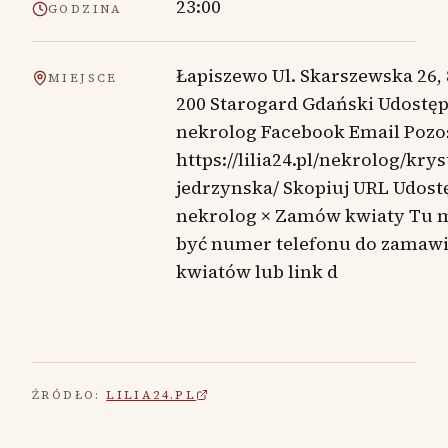
23:00
GODZINA
Łapiszewo Ul. Skarszewska 26, 
MIEJSCE
200 Starogard Gdański Udostęp
nekrolog Facebook Email Pozo
https://lilia24.pl/nekrolog/kry
jedrzynska/ Skopiuj URL Udost
nekrolog × Zamów kwiaty Tu 
być numer telefonu do zamaw
kwiatów lub link d
ŹRÓDŁO:
LILIA24.PL