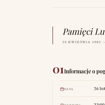
Pamięci
Lu
25 KWIETNIA 1983 
01
Informacje o po
26 lu
DATA
23:00