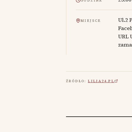
GODZINA
Ul.2 
MIEJSCE
Faceb
URL 
zama
ŹRÓDŁO:
LILIA24.PL