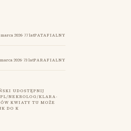
 marca 2026
·
77 lat
PATAFIALNY
 marca 2026
·
73 lat
PARAFIALNY
ŃSKI UDOSTĘPNIJ
.PL/NEKROLOG/KLARA-
MÓW KWIATY TU MOŻE
NK DO K