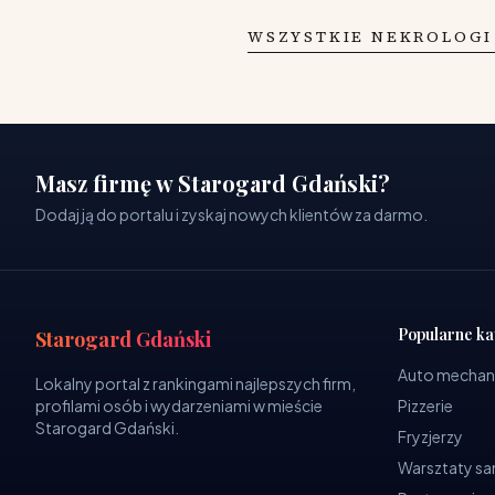
WSZYSTKIE NEKROLOGI
Masz firmę w Starogard Gdański?
Dodaj ją do portalu i zyskaj nowych klientów za darmo.
Popularne ka
Starogard Gdański
Auto mechan
Lokalny portal z rankingami najlepszych firm,
profilami osób i wydarzeniami w mieście
Pizzerie
Starogard Gdański.
Fryzjerzy
Warsztaty 