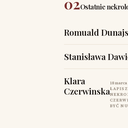
02
Ostatnie nekrol
Romuald Dunajs
Stanisława Dawi
Klara
18 marca 
Czerwinska
ŁAPISZ
NEKROL
CZERW
BYĆ N