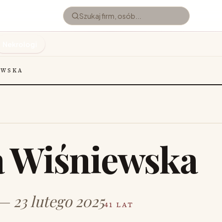
Nekrologi
EWSKA
 Wiśniewska
— 23 lutego 2025
41 LAT