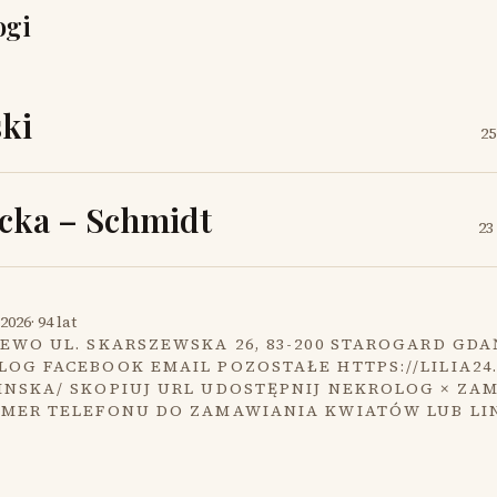
ogi
ki
25
cka – Schmidt
23
2026
·
94 lat
EWO UL. SKARSZEWSKA 26, 83-200 STAROGARD GDA
OG FACEBOOK EMAIL POZOSTAŁE HTTPS://LILIA24
INSKA/ SKOPIUJ URL UDOSTĘPNIJ NEKROLOG × ZA
UMER TELEFONU DO ZAMAWIANIA KWIATÓW LUB LI