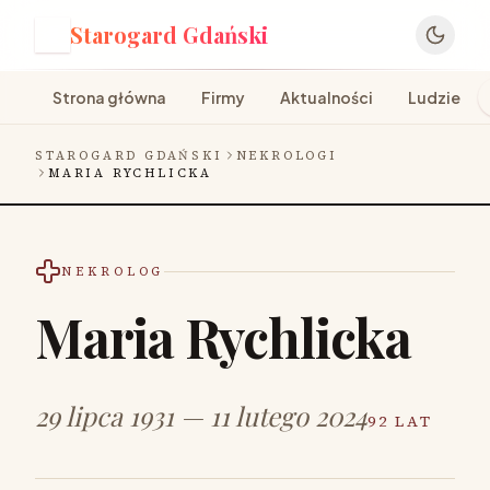
Starogard Gdański
S
Strona główna
Firmy
Aktualności
Ludzie
STAROGARD GDAŃSKI
NEKROLOGI
MARIA RYCHLICKA
NEKROLOG
Maria Rychlicka
29 lipca 1931 — 11 lutego 2024
92 LAT