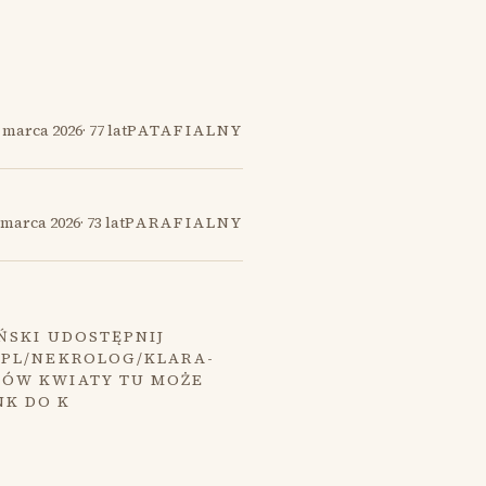
 marca 2026
·
77 lat
PATAFIALNY
 marca 2026
·
73 lat
PARAFIALNY
ŃSKI UDOSTĘPNIJ
.PL/NEKROLOG/KLARA-
MÓW KWIATY TU MOŻE
NK DO K