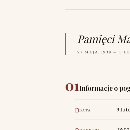
Pamięci
Ma
27 MAJA 1939 — 5 L
01
Informacje o po
9 lut
DATA
23:00