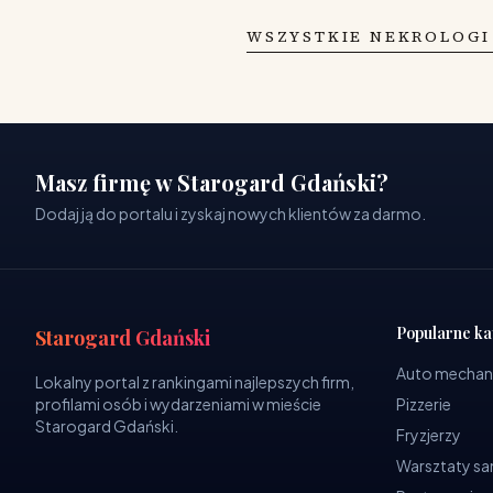
WSZYSTKIE NEKROLOGI
Masz firmę w Starogard Gdański?
Dodaj ją do portalu i zyskaj nowych klientów za darmo.
Popularne ka
Starogard Gdański
Auto mechan
Lokalny portal z rankingami najlepszych firm,
profilami osób i wydarzeniami w mieście
Pizzerie
Starogard Gdański.
Fryzjerzy
Warsztaty 