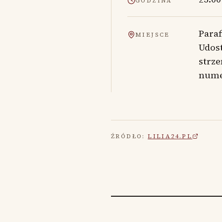
GODZINA
Paraf
MIEJSCE
Udost
strz
nume
ŹRÓDŁO:
LILIA24.PL