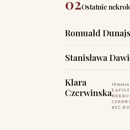
02
Ostatnie nekrol
Romuald Dunajs
Stanisława Dawi
Klara
18 marca 
Czerwinska
ŁAPISZ
NEKROL
CZERW
BYĆ N