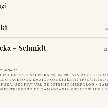
ogi
ki
25
cka – Schmidt
23
2026
·
94 lat
EWO UL. SKARSZEWSKA 26, 83-200 STAROGARD GDA
OG FACEBOOK EMAIL POZOSTAŁE HTTPS://LILIA24
INSKA/ SKOPIUJ URL UDOSTĘPNIJ NEKROLOG × ZA
UMER TELEFONU DO ZAMAWIANIA KWIATÓW LUB LI