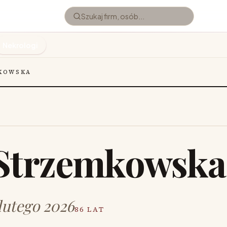
Nekrologi
KOWSKA
Strzemkowska
 lutego 2026
86 LAT