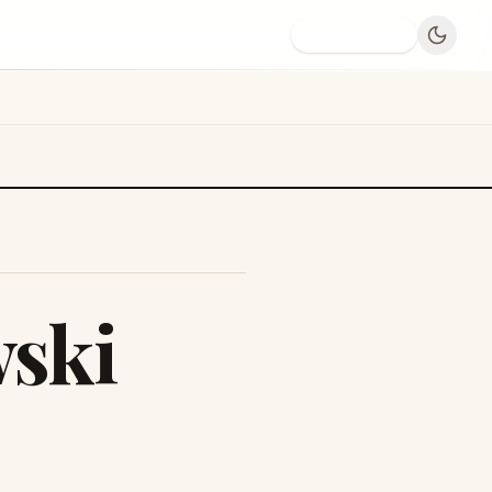
Dodaj firmę
wski