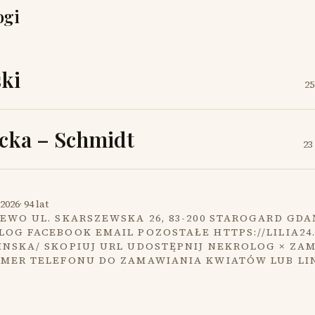
ogi
ki
25
cka – Schmidt
23
2026
·
94 lat
EWO UL. SKARSZEWSKA 26, 83-200 STAROGARD GDA
OG FACEBOOK EMAIL POZOSTAŁE HTTPS://LILIA24
INSKA/ SKOPIUJ URL UDOSTĘPNIJ NEKROLOG × ZA
UMER TELEFONU DO ZAMAWIANIA KWIATÓW LUB LI