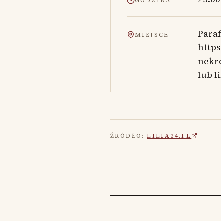
GODZINA
Paraf
MIEJSCE
https
nekr
lub l
ŹRÓDŁO:
LILIA24.PL