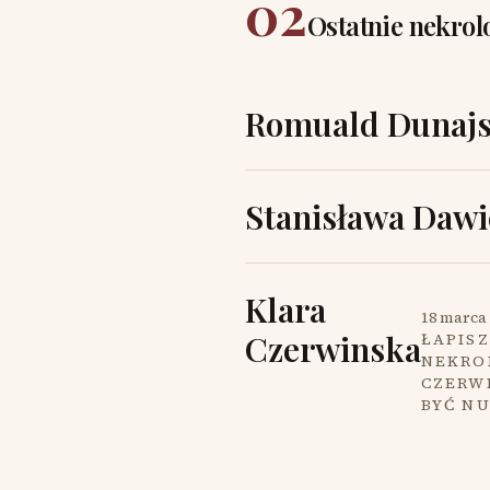
02
Ostatnie nekrol
Romuald Dunajs
Stanisława Dawi
Klara
18 marca 
Czerwinska
ŁAPISZ
NEKROL
CZERW
BYĆ N