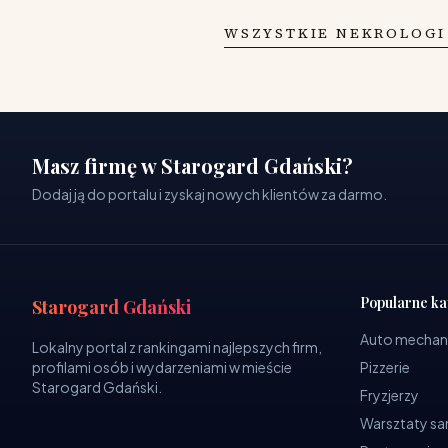
WSZYSTKIE NEKROLOGI
Masz firmę w Starogard Gdański?
Dodaj ją do portalu i zyskaj nowych klientów za darmo.
Popularne ka
Starogard Gdański
Auto mechan
Lokalny portal z rankingami najlepszych firm,
profilami osób i wydarzeniami w mieście
Pizzerie
Starogard Gdański.
Fryzjerzy
Warsztaty 