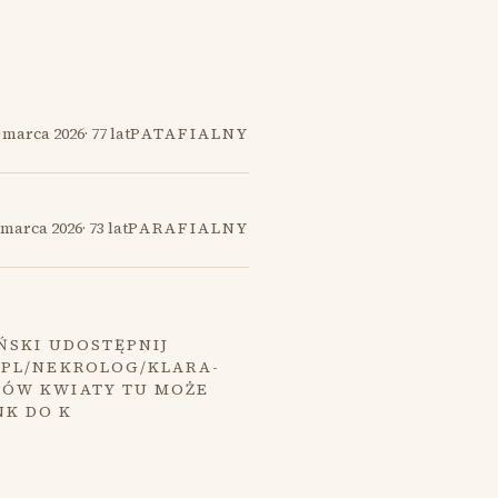
 marca 2026
·
77 lat
PATAFIALNY
 marca 2026
·
73 lat
PARAFIALNY
ŃSKI UDOSTĘPNIJ
.PL/NEKROLOG/KLARA-
MÓW KWIATY TU MOŻE
NK DO K