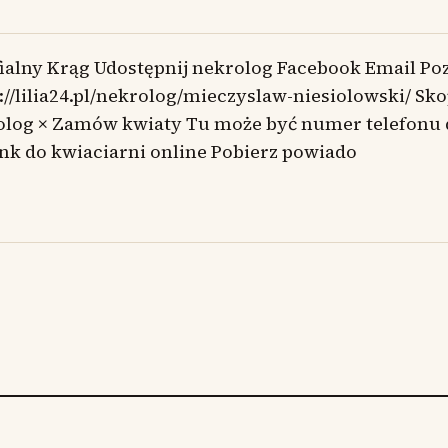
ialny Krąg Udostępnij nekrolog Facebook Email Po
://lilia24.pl/nekrolog/mieczyslaw-niesiolowski/ Sk
olog × Zamów kwiaty Tu może być numer telefonu
ink do kwiaciarni online Pobierz powiado