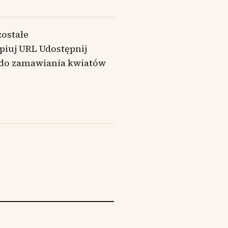
zostałe
opiuj URL Udostępnij
 do zamawiania kwiatów