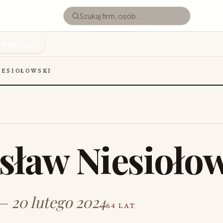
Nekrologi
IESIOŁOWSKI
sław Niesioło
 — 20 lutego 2024
64 LAT