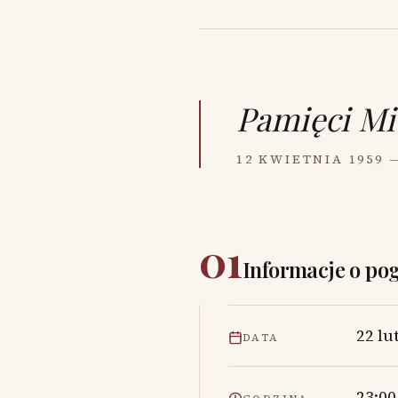
Pamięci
Mi
12 KWIETNIA 1959 
01
Informacje o po
22 lu
DATA
23:00