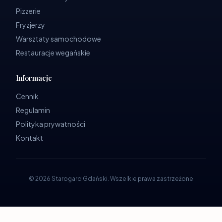
Pizzerie
Fryzjerzy
Warsztaty samochodowe
Restauracje wegańskie
Informacje
Cennik
Regulamin
Polityka prywatności
Kontakt
©
2026
Starogard Gdański
.
Wszelkie prawa zastrzeżone