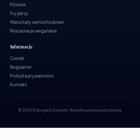
Pizzerie
Fryzjerzy
Warsztaty samochodowe
Restauracje wegańskie
Informacje
Cennik
Regulamin
Polityka prywatności
Kontakt
©
2026
Starogard Gdański
.
Wszelkie prawa zastrzeżone