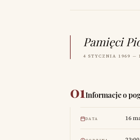
Pamięci
Pi
4 STYCZNIA 1969 —
01
Informacje o po
16 m
DATA
23:00