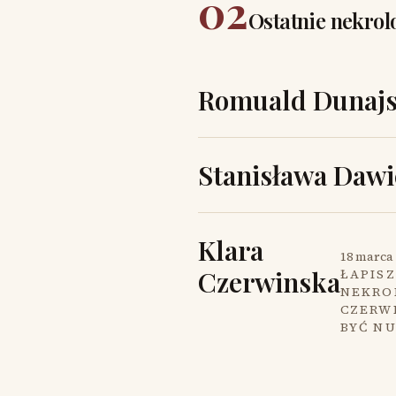
02
Ostatnie nekrol
Romuald Dunajs
Stanisława Dawi
Klara
18 marca 
Czerwinska
ŁAPISZ
NEKROL
CZERW
BYĆ N