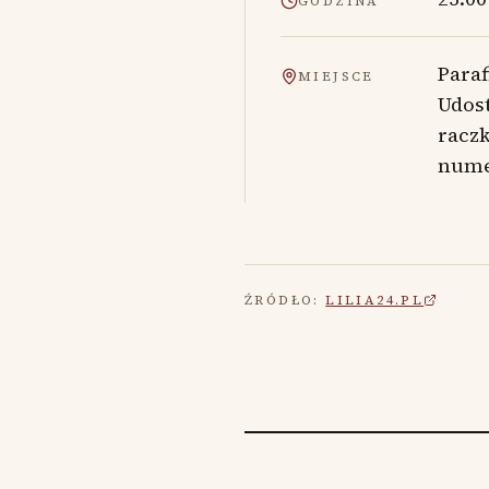
GODZINA
Paraf
MIEJSCE
Udost
racz
nume
ŹRÓDŁO:
LILIA24.PL