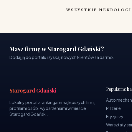
WSZYSTKIE NEKROLOGI
Masz firmę w Starogard Gdański?
Dodaj ją do portalu i zyskaj nowych klientów za darmo.
Popularne ka
Starogard Gdański
Auto mechan
Lokalny portal z rankingami najlepszych firm,
profilami osób i wydarzeniami w mieście
Pizzerie
Starogard Gdański.
Fryzjerzy
Warsztaty 