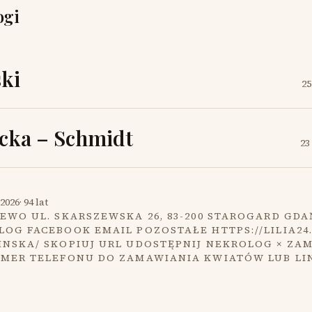
ogi
ki
25
cka – Schmidt
23
2026
·
94 lat
EWO UL. SKARSZEWSKA 26, 83-200 STAROGARD GDA
OG FACEBOOK EMAIL POZOSTAŁE HTTPS://LILIA24
INSKA/ SKOPIUJ URL UDOSTĘPNIJ NEKROLOG × ZA
UMER TELEFONU DO ZAMAWIANIA KWIATÓW LUB LI