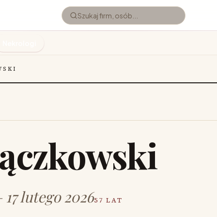
Nekrologi
WSKI
Rączkowski
 17 lutego 2026
57 LAT