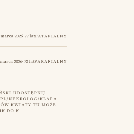
 marca 2026
·
77 lat
PATAFIALNY
 marca 2026
·
73 lat
PARAFIALNY
ŃSKI UDOSTĘPNIJ
.PL/NEKROLOG/KLARA-
MÓW KWIATY TU MOŻE
NK DO K