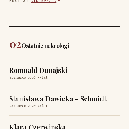
ŹRÓDŁO:
LILIA24.PL
02
Ostatnie nekrologi
Romuald Dunajski
25 marca 2026
·
77 lat
Stanisława Dawicka – Schmidt
23 marca 2026
·
73 lat
Klara Czerwinska