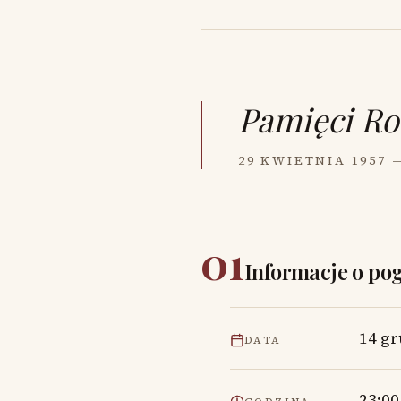
Pamięci
Ro
29 KWIETNIA 1957 
01
Informacje o po
14 gr
DATA
23:00