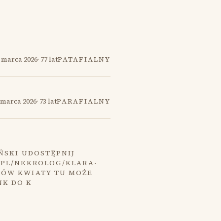
 marca 2026
·
77 lat
PATAFIALNY
 marca 2026
·
73 lat
PARAFIALNY
ŃSKI UDOSTĘPNIJ
.PL/NEKROLOG/KLARA-
MÓW KWIATY TU MOŻE
NK DO K