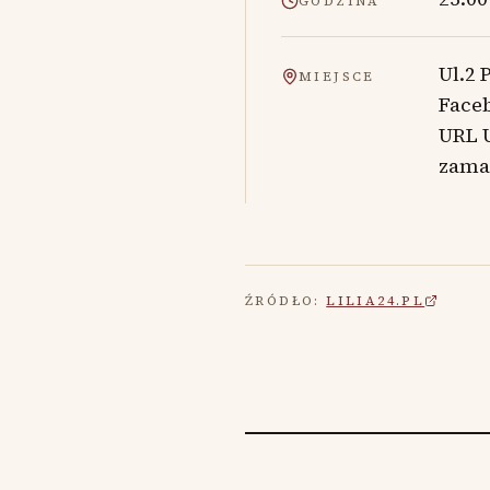
GODZINA
Ul.2 
MIEJSCE
Faceb
URL 
zamaw
ŹRÓDŁO:
LILIA24.PL