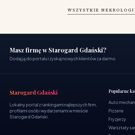
WSZYSTKIE NEKROLOGI
Masz firmę w Starogard Gdański?
Dodaj ją do portalu i zyskaj nowych klientów za darmo.
Popularne ka
Starogard Gdański
Auto mechan
Lokalny portal z rankingami najlepszych firm,
profilami osób i wydarzeniami w mieście
Pizzerie
Starogard Gdański.
Fryzjerzy
Warsztaty 