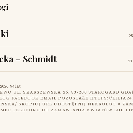
ogi
ki
25
cka – Schmidt
23
2026
·
94 lat
EWO UL. SKARSZEWSKA 26, 83-200 STAROGARD GDA
OG FACEBOOK EMAIL POZOSTAŁE HTTPS://LILIA24
INSKA/ SKOPIUJ URL UDOSTĘPNIJ NEKROLOG × ZA
UMER TELEFONU DO ZAMAWIANIA KWIATÓW LUB LI