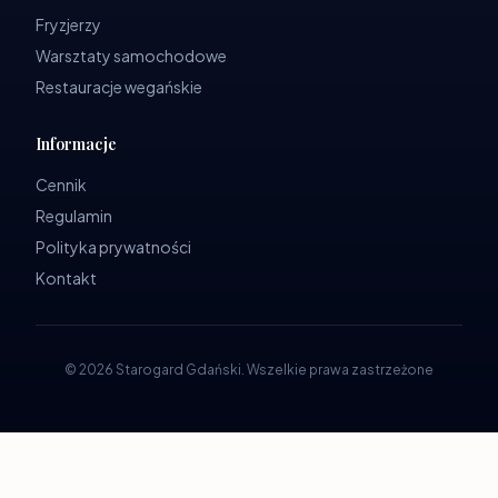
Fryzjerzy
Warsztaty samochodowe
Restauracje wegańskie
Informacje
Cennik
Regulamin
Polityka prywatności
Kontakt
©
2026
Starogard Gdański
.
Wszelkie prawa zastrzeżone