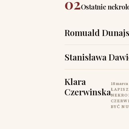
02
Ostatnie nekrol
Romuald Dunajs
Stanisława Dawi
Klara
18 marca 
Czerwinska
ŁAPISZ
NEKROL
CZERW
BYĆ N