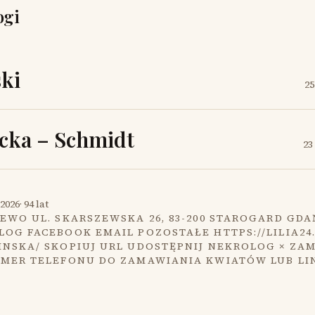
ogi
ki
25
cka – Schmidt
23
2026
·
94 lat
EWO UL. SKARSZEWSKA 26, 83-200 STAROGARD GDA
OG FACEBOOK EMAIL POZOSTAŁE HTTPS://LILIA24
INSKA/ SKOPIUJ URL UDOSTĘPNIJ NEKROLOG × ZA
UMER TELEFONU DO ZAMAWIANIA KWIATÓW LUB LI