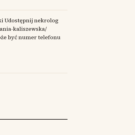
ki Udostępnij nekrolog
fania-kaliszewska/
oże być numer telefonu