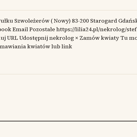
Pułku Szwoleżerów ( Nowy) 83-200 Starogard Gdańs
ook Email Pozostałe https://lilia24.pl/nekrolog/ste
iuj URL Udostępnij nekrolog × Zamów kwiaty Tu m
amawiania kwiatów lub link