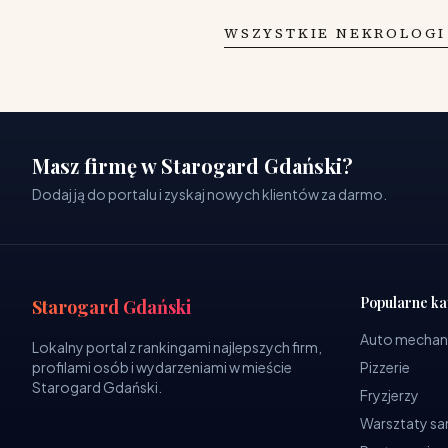
WSZYSTKIE NEKROLOGI
Masz firmę w Starogard Gdański?
Dodaj ją do portalu i zyskaj nowych klientów za darmo.
Popularne ka
Starogard Gdański
Auto mechan
Lokalny portal z rankingami najlepszych firm,
profilami osób i wydarzeniami w mieście
Pizzerie
Starogard Gdański.
Fryzjerzy
Warsztaty 