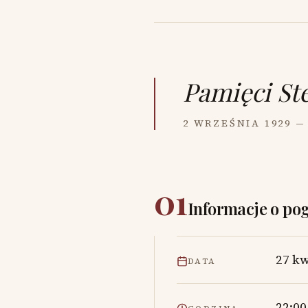
Pamięci
St
2 WRZEŚNIA 1929 —
01
Informacje o po
27 kw
DATA
22:00