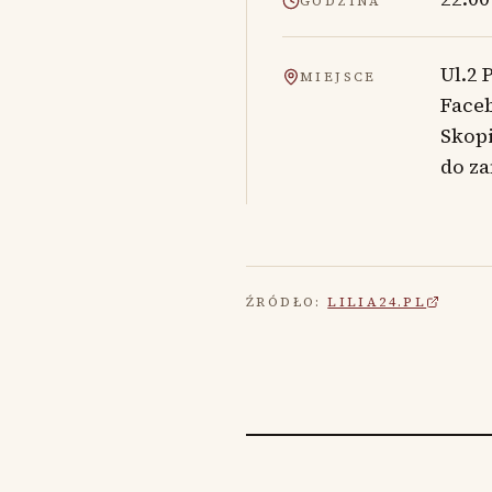
GODZINA
Ul.2 
MIEJSCE
Faceb
Skop
do z
ŹRÓDŁO:
LILIA24.PL