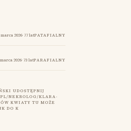
 marca 2026
·
77 lat
PATAFIALNY
 marca 2026
·
73 lat
PARAFIALNY
ŃSKI UDOSTĘPNIJ
.PL/NEKROLOG/KLARA-
MÓW KWIATY TU MOŻE
NK DO K