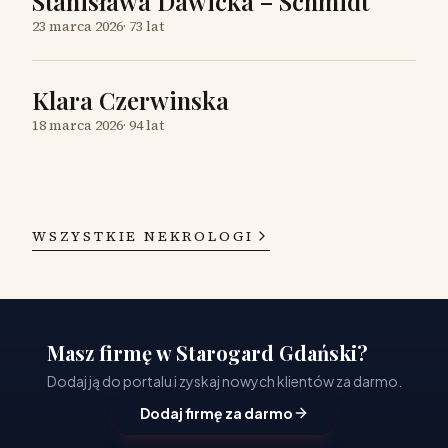
Stanisława Dawicka – Schmidt
23 marca 2026
·
73 lat
Klara Czerwinska
18 marca 2026
·
94 lat
WSZYSTKIE NEKROLOGI
Masz firmę w Starogard Gdański?
Dodaj ją do portalu i zyskaj nowych klientów za darmo.
Dodaj firmę za darmo