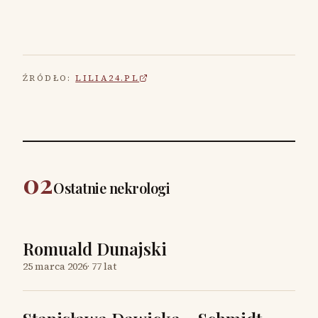
ŹRÓDŁO:
LILIA24.PL
02
Ostatnie nekrologi
Romuald Dunajski
25 marca 2026
·
77 lat