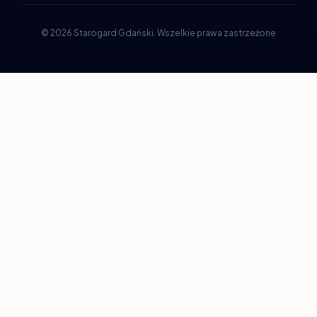
©
2026
Starogard Gdański
.
Wszelkie prawa zastrzeżone