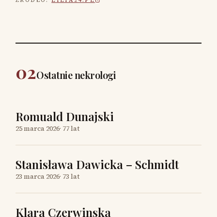
ŹRÓDŁO:
LILIA24.PL
02
Ostatnie nekrologi
Romuald Dunajski
25 marca 2026
·
77 lat
Stanisława Dawicka – Schmidt
23 marca 2026
·
73 lat
Klara Czerwinska