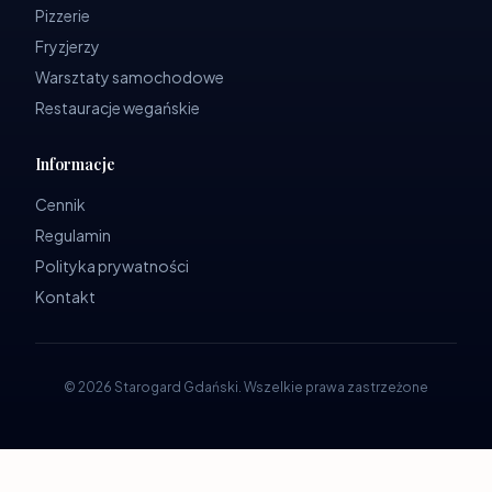
Pizzerie
Fryzjerzy
Warsztaty samochodowe
Restauracje wegańskie
Informacje
Cennik
Regulamin
Polityka prywatności
Kontakt
©
2026
Starogard Gdański
.
Wszelkie prawa zastrzeżone