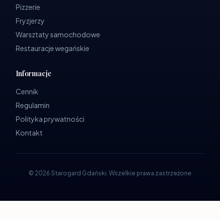
Pizzerie
Fryzjerzy
Warsztaty samochodowe
Restauracje wegańskie
Informacje
Cennik
Regulamin
Polityka prywatności
Kontakt
©
2026
Starogard Gdański
.
Wszelkie prawa zastrzeżone