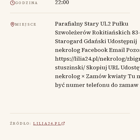
22:00
GODZINA
Parafialny Stary Ul.2 Pułku
MIEJSCE
Szwoleżerów Rokitiańskich 83
Starogard Gdański Udostępnij
nekrolog Facebook Email Pozo
https://lilia24.pl/nekrolog/zbi
stuszinski/ Skopiuj URL Udostę
nekrolog × Zamów kwiaty Tu 
być numer telefonu do zamaw
ŹRÓDŁO:
LILIA24.PL