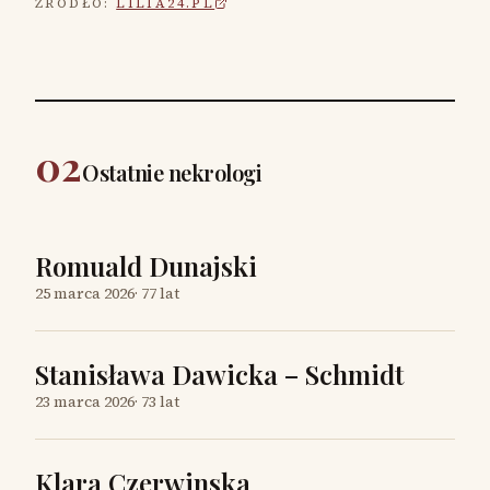
ŹRÓDŁO:
LILIA24.PL
02
Ostatnie nekrologi
Romuald Dunajski
25 marca 2026
·
77 lat
Stanisława Dawicka – Schmidt
23 marca 2026
·
73 lat
Klara Czerwinska