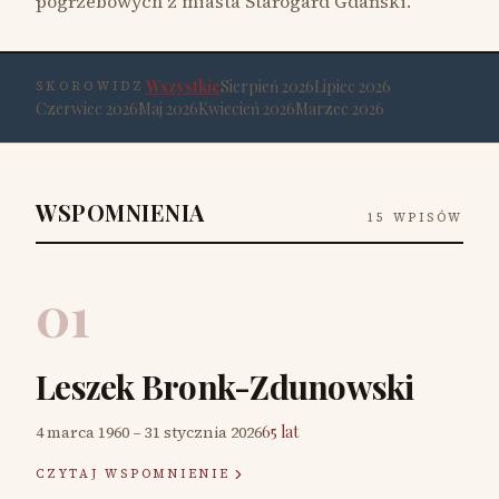
pogrzebowych z miasta Starogard Gdański.
Wszystkie
Sierpień 2026
Lipiec 2026
SKOROWIDZ
Czerwiec 2026
Maj 2026
Kwiecień 2026
Marzec 2026
WSPOMNIENIA
15
WPISÓW
01
Leszek Bronk-Zdunowski
4 marca 1960
–
31 stycznia 2026
65 lat
CZYTAJ WSPOMNIENIE