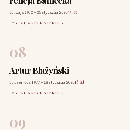
Felicja Baniecka
10 maja 1932
–
26 stycznia 2026
93 lat
CZYTAJ WSPOMNIENIE
08
Artur Błażyński
15 czerwca 1977
–
18 stycznia 2026
48 lat
CZYTAJ WSPOMNIENIE
09