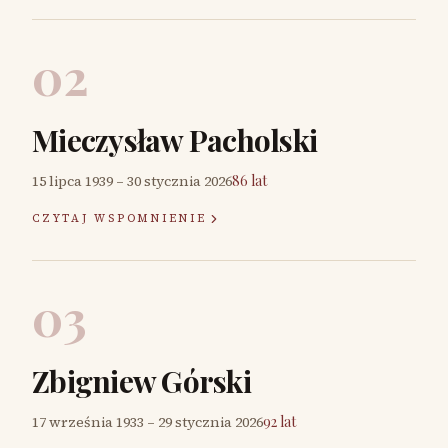
02
Mieczysław Pacholski
15 lipca 1939
–
30 stycznia 2026
86 lat
CZYTAJ WSPOMNIENIE
03
Zbigniew Górski
17 września 1933
–
29 stycznia 2026
92 lat